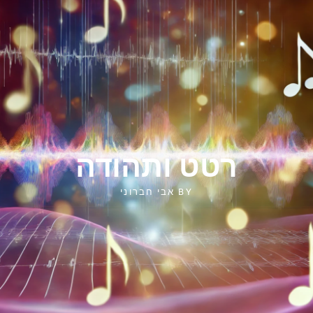
רטט ותהודה
BY
אבי חברוני