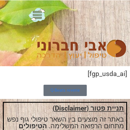
[fgp_usda_ai]
Q-Beats reverie
תניית פטור (Disclaimer)
באתר זה מוצעים בין השאר טיפולי גוף נפש
מתחום הרפואה המשלימה.
הטיפולים