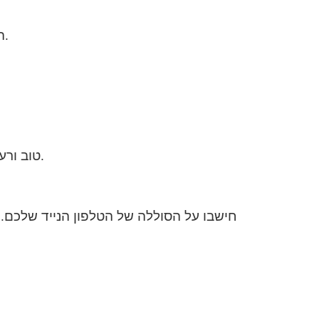
התוצאה היא שכוחות הנפש שלנו היום הולכים ומתדלדלים. כוחות נפש הינם חיוניים בתהליך של איזון גופני.
טוב ורע הם ניגודים. עבור הנפש הם כמו קטבים מנוגדים של סוללה חשמלית – הם מטעינים אותה באנרגיית חיים.
חישבו על הסוללה של הטלפון הנייד שלכם. ב