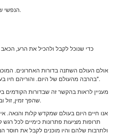
זו הסיבה שה FGP הנפשי של הילדים נמוך יותר מזה של המבוגרים. זו הסיבה שנטייה להשמנה מחמירה עם השנים.
כדי שנוכל לקבל ולהכיל את הרע, הכאב 
אולם העולם השתנה בדורות האחרונים. המוכנו
בהרבה מהעולם של היום. והוריהם חיו בעולם קשה עוד יותר. לא בטוח שהיינו יכולים לשרוד בעולם שכזה, אולם הם למדו לקבל אותו ו”נשארו בחיים”.
מעניין לראות בהקשר זה שבדורות הקודמים בעי
שהפך זמין, זול ובעיקר פחות בריא, אלא גם העובדה שהפכנו להיות מרוכזים בנוחות שלנו והתחלנו להתנגד לכל חוסר נוחות.
אנו חיים היום בעולם שמקדש קלות והנאה. איננ
תרופות מציעות פתרונות כימיים לכל רגש 
ולתרבות שלהם והיו מוכנים לקבל את חוסר הנו