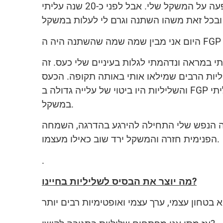
אני עצמי הייתי תמיד, ועדיין, אדם רזה. לארוחות בוקר הייתי אוכל עוגות שאמי היתה אופה, ללא שום השפעה על המשקל שלי. אבל לפני כ-20 שנה עליתי
 במראה ונדהמתי לגלות בעיניים שלי כעס. זה
יליות הרבים שמילאו אותי באותה תקופה. הכעס
והשליליות היו ביטוי של עלייה גדולה ב FGP הנפשי שלי. כלומר, מצבי הנפשי העלה את הפוטנציאל של הגוף שלי לצבור שומן, וכך בדיוק קרה ועליתי
במשקל.
דה הנפש שלי התחילה להירגע בהדרגה, השמחה
הפנימית חזרה והמשקל ירד שוב כאילו מעצמו.
.
מה יוצר את הבסיס לשליליות בחיינו?