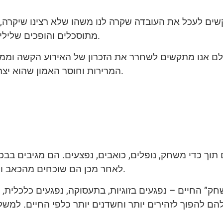
שים לעכל את העובדה שקרה לנו משהו שלא רצינו שיקרה, א
מתוסכלים והופכים שליליים. אנו לא מוכנים לקבל את הרע ורוצים שיעלם.
עלם אנו מתקשים לשחרר את הזכרון של האירוע הקשה וממ
המרירות וחוסר האמון שהוא יצר. אלה נובטים בנפשנו וממשיכים לגדול עוד ועד.
וך כדי משחק, נופלים, כואבים, נפצעים. הם מגיבים בבכ
לאחר מכן הם שוכחים מהכאב וחוזרים לשחק בהתלהבות. האירוע הקשה נשכח.
ק” החיים – נפגעים בזוגיות, בתעסוקה, נפגעים כלכלית, 
הם להפוך לזהירים יותר וחשדנים יותר כלפי החיים. למש