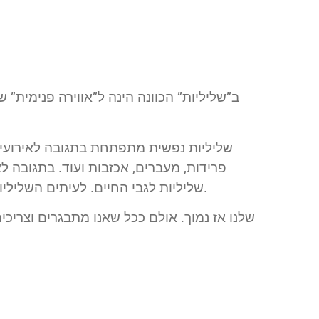
ב”שליליות” הכוונה הינה ל”אווירה פנימית” ש
שליליות נפשית מתפתחת בתגובה לאירועים –
פרידות, מעברים, אכזבות ועוד. בתגובה לא
שליליות לגבי החיים. לעיתים השליליות הינה תגובה קצרה שתיעלם במהרה ולעיתים היא ממשיכה להתפשט בנפשנו והופכת למאפיין אישי שלנו.